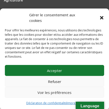
Agriculture
Gérer le consentement aux
Manutention
cookies
Elevage
Pour offrir les meilleures expériences, nous utilisons des technologies
telles que les cookies pour stocker et/ou accéder aux informations des
Actualités
appareils. Le fait de consentir à ces technologies nous permettra de
traiter des données telles que le comportement de navigation ou les ID
Recrutement
uniques sur ce site. Le fait de ne pas consentir ou de retirer son
consentement peut avoir un effet négatif sur certaines caractéristiques
et fonctions.
Mentions légales
Politique de confidentialité
Accepter
Plan du site
Une réalisation
DLW Communication
Refuser
Voir les préférences
Déclaration de confidentialité
Impressum
Language