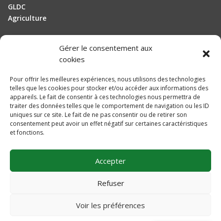
GLDC
Agriculture
Gérer le consentement aux
Manutention
cookies
Elevage
Pour offrir les meilleures expériences, nous utilisons des technologies
telles que les cookies pour stocker et/ou accéder aux informations des
Actualités
appareils. Le fait de consentir à ces technologies nous permettra de
traiter des données telles que le comportement de navigation ou les ID
Recrutement
uniques sur ce site. Le fait de ne pas consentir ou de retirer son
consentement peut avoir un effet négatif sur certaines caractéristiques
et fonctions.
Mentions légales
Politique de confidentialité
Accepter
Plan du site
Une réalisation
DLW Communication
Refuser
Voir les préférences