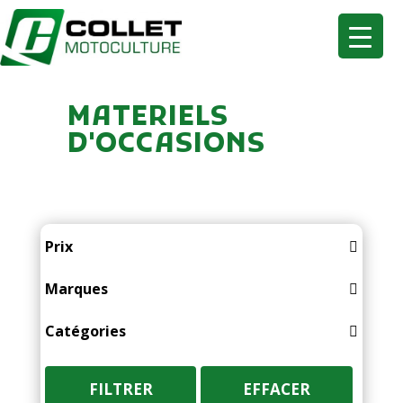
MATERIELS
D'OCCASIONS
Prix
Marques
ACTISOL
Catégories
ALTEC
ACCESSOIRES
AMAZONE
ACCESSOIRES RECOLTE
FILTRER
EFFACER
APV