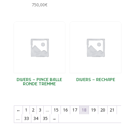
MANITOU
750,00
€
MASSEY FERGUSON
MC CORMICK
MERLO
MICHELIN
NEW HOLLAND
PELLENC
PERARD
PERREIN
PONGE
DIVERS – PINCE BALLE
DIVERS – RECHAPE
POTTINGER
RONDE TREMME
QUICK
RABEWERK
RAZOL
←
1
2
3
…
15
16
17
18
19
20
21
REDROCK
…
33
34
35
→
REITER
RENAULT