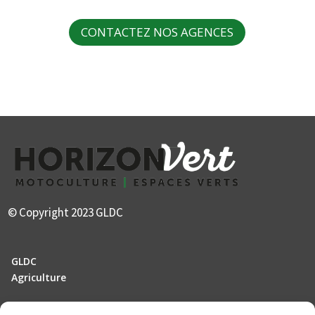
RIMAN
CONTACTEZ NOS AGENCES
RM
ROLLAND
SAMSON
SCHAFFER
SKY AGRICULTURE
SODIMAC
STIHL
SUIRE
SULKY
TAARUP
© Copyright 2023 GLDC
TECNOMA
TRIOLIET
GLDC
VADERSTAD
Agriculture
VALTRA
VICON