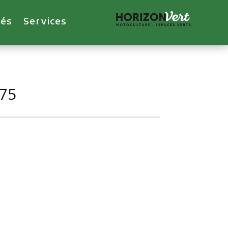
tés
Services
975