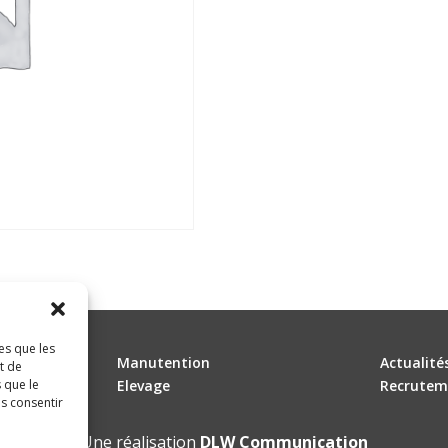
es que les
Manutention
Actualité
t de
 que le
Elevage
Recrutem
as consentir
Une réalisation
DLW Communication