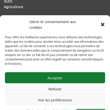
GLDC
Agriculture
Gérer le consentement aux
Manutention
cookies
Elevage
Pour offrir les meilleures expériences, nous utilisons des technologies
telles que les cookies pour stocker et/ou accéder aux informations des
Actualités
appareils. Le fait de consentir à ces technologies nous permettra de
traiter des données telles que le comportement de navigation ou les ID
Recrutement
uniques sur ce site. Le fait de ne pas consentir ou de retirer son
consentement peut avoir un effet négatif sur certaines caractéristiques
et fonctions.
Mentions légales
Politique de confidentialité
Accepter
Plan du site
Une réalisation
DLW Communication
Refuser
Voir les préférences