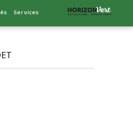
tés
Services
DET