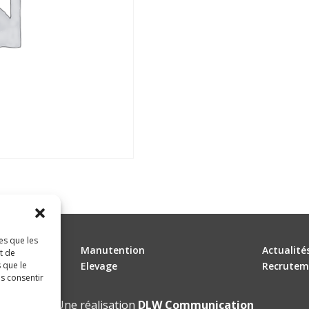
es que les
Manutention
Actualité
t de
 que le
Elevage
Recrutem
as consentir
Une réalisation
DLW Communication