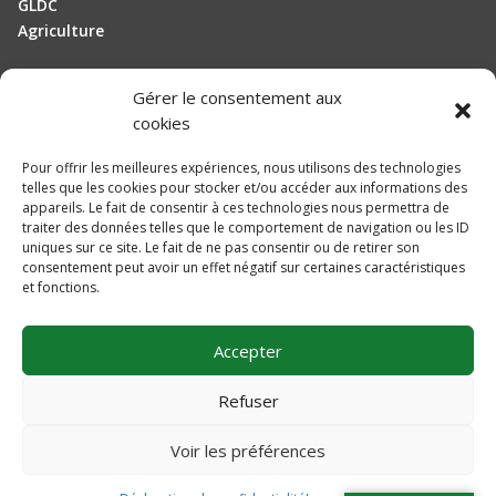
GLDC
Agriculture
Gérer le consentement aux
Manutention
cookies
Elevage
Pour offrir les meilleures expériences, nous utilisons des technologies
telles que les cookies pour stocker et/ou accéder aux informations des
Actualités
appareils. Le fait de consentir à ces technologies nous permettra de
traiter des données telles que le comportement de navigation ou les ID
Recrutement
uniques sur ce site. Le fait de ne pas consentir ou de retirer son
consentement peut avoir un effet négatif sur certaines caractéristiques
et fonctions.
Mentions légales
Politique de confidentialité
Accepter
Plan du site
Une réalisation
DLW Communication
Refuser
Voir les préférences