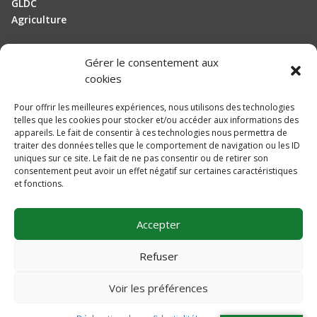
GLDC
Agriculture
Gérer le consentement aux
Manutention
cookies
Elevage
Pour offrir les meilleures expériences, nous utilisons des technologies
telles que les cookies pour stocker et/ou accéder aux informations des
Actualités
appareils. Le fait de consentir à ces technologies nous permettra de
traiter des données telles que le comportement de navigation ou les ID
Recrutement
uniques sur ce site. Le fait de ne pas consentir ou de retirer son
consentement peut avoir un effet négatif sur certaines caractéristiques
et fonctions.
Mentions légales
Politique de confidentialité
Accepter
Plan du site
Une réalisation
DLW Communication
Refuser
Voir les préférences