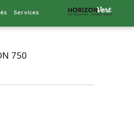
tés
Services
ON 750