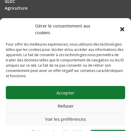
GLDC
Agriculture
Gérer le consentement aux
Manutention
cookies
Elevage
Pour offrir les meilleures expériences, nous utilisons des technologies
telles que les cookies pour stocker et/ou accéder aux informations des
Actualités
appareils. Le fait de consentir à ces technologies nous permettra de
traiter des données telles que le comportement de navigation ou les ID
Recrutement
uniques sur ce site. Le fait de ne pas consentir ou de retirer son
consentement peut avoir un effet négatif sur certaines caractéristiques
et fonctions.
Mentions légales
Politique de confidentialité
Accepter
Plan du site
Une réalisation
DLW Communication
Refuser
Voir les préférences