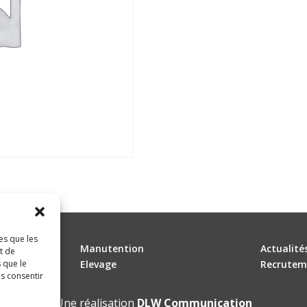
es que les
Manutention
Actualité
t de
 que le
Elevage
Recrutem
as consentir
Une réalisation
DLW Communication