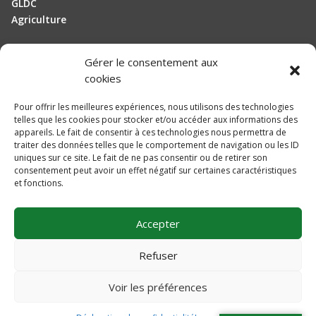
GLDC
Agriculture
Gérer le consentement aux
Manutention
cookies
Elevage
Pour offrir les meilleures expériences, nous utilisons des technologies
telles que les cookies pour stocker et/ou accéder aux informations des
Actualités
appareils. Le fait de consentir à ces technologies nous permettra de
traiter des données telles que le comportement de navigation ou les ID
Recrutement
uniques sur ce site. Le fait de ne pas consentir ou de retirer son
consentement peut avoir un effet négatif sur certaines caractéristiques
et fonctions.
Mentions légales
Politique de confidentialité
Accepter
Plan du site
Une réalisation
DLW Communication
Refuser
Voir les préférences