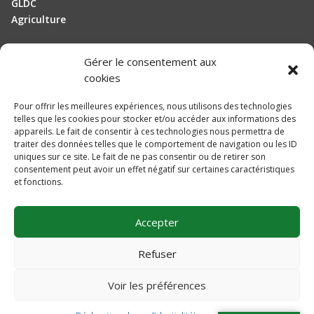
GLDC
Agriculture
Gérer le consentement aux
Manutention
cookies
Elevage
Pour offrir les meilleures expériences, nous utilisons des technologies
telles que les cookies pour stocker et/ou accéder aux informations des
Actualités
appareils. Le fait de consentir à ces technologies nous permettra de
traiter des données telles que le comportement de navigation ou les ID
Recrutement
uniques sur ce site. Le fait de ne pas consentir ou de retirer son
consentement peut avoir un effet négatif sur certaines caractéristiques
et fonctions.
Mentions légales
Politique de confidentialité
Accepter
Plan du site
Une réalisation
DLW Communication
Refuser
Voir les préférences